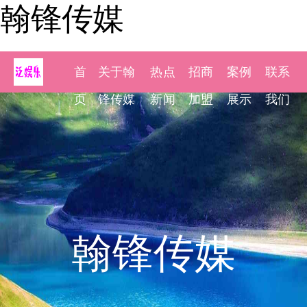
翰锋传媒
首
关于翰
热点
招商
案例
联系
页
锋传媒
新闻
加盟
展示
我们
翰锋传媒